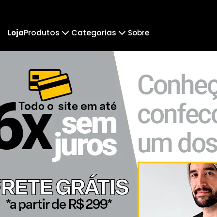
Produtos
Categorias
Loja
Sobre
Camiseta
Fotógrafas
Camiseta Infantil
All 
Arte & Fotografia
Pr