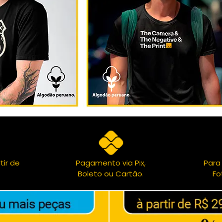
tir de
Pagamento via Pix,
Para
Boleto ou Cartão.
Fo