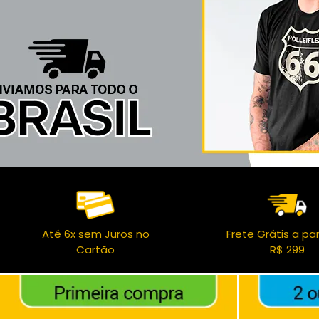
Até 6x sem Juros no
Frete Grátis a par
Cartão
R$ 299