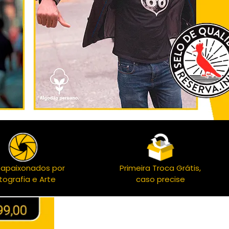
 apaixonados por
Primeira Troca Grátis,
tografia e Arte
caso precise