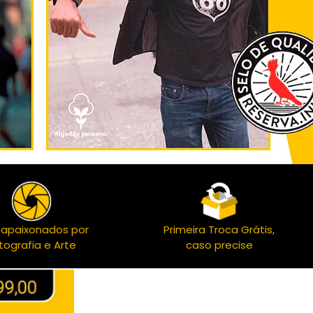
 apaixonados por
Primeira Troca Grátis,
tografia e Arte
caso precise