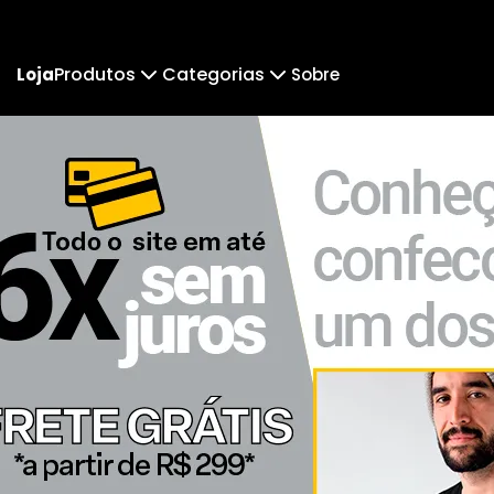
Produtos
Categorias
Loja
Sobre
Camiseta
Fotógrafas
Camiseta Infantil
All 
Arte & Fotografia
Pr