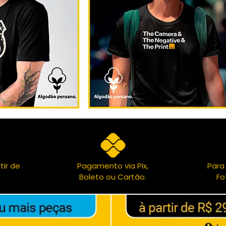
tir de
Pagamento via Pix,
Para
Boleto ou Cartão.
Fo