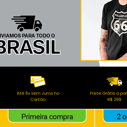
Até 6x sem Juros no
Frete Grátis a par
Cartão
R$ 299